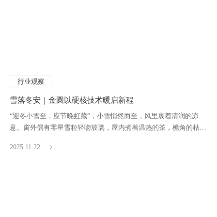
行业观察
雪落冬安｜金圆以硬核技术暖启新程
“迎冬小雪至，应节晚虹藏”，小雪悄然而至，风里裹着清润的凉
意。窗外偶有零星雪粒轻吻玻璃，屋内煮着温热的茶，檐角的枯枝
渐渐染上风霜，日子也跟着慢了下来，满是静谧的暖意。
2025.11.22