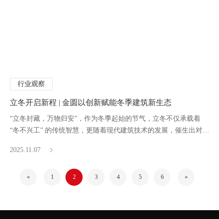
行业观察
立冬开启新程 | 金圆以创新赋能冬季建筑新生态
“立冬封藏，万物归安”，作为冬季起始的节气，立冬不仅承载着
“冬不兴工” 的传统智慧，更随着现代建筑技术的发展，催生出对高
性能建材的全新需求。
2025.11.07
«
1
2
3
4
5
6
»