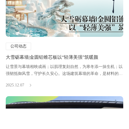
公司动态
大雪砺幕墙|金圆铝锥芯板以“轻薄美强”筑暖颜
让雪景与幕墙相映成画；以肌理复刻自然，为寒冬添一抹生机；以
强韧抵御风雪，守护长久安心。这场建筑幕墙的革命，是材料的升
级，更是大雪节气里看得见的品质承诺。
2025.12.07