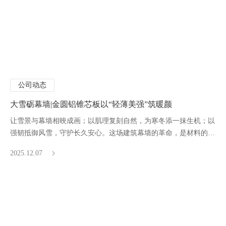
公司动态
大雪砺幕墙|金圆铝锥芯板以“轻薄美强”筑暖颜
让雪景与幕墙相映成画；以肌理复刻自然，为寒冬添一抹生机；以
强韧抵御风雪，守护长久安心。这场建筑幕墙的革命，是材料的升
级，更是大雪节气里看得见的品质承诺。
2025.12.07