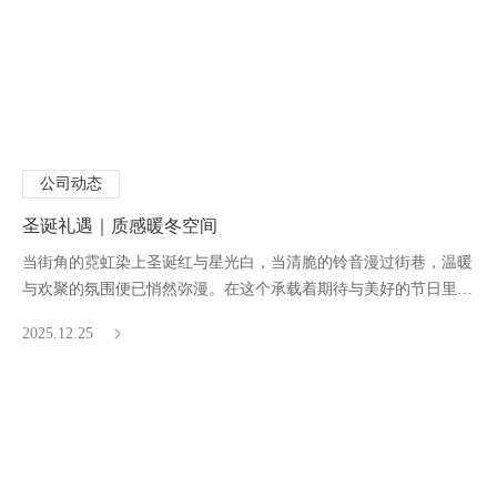
公司动态
圣诞礼遇｜质感暖冬空间
当街角的霓虹染上圣诞红与星光白，当清脆的铃音漫过街巷，温暖
与欢聚的氛围便已悄然弥漫。在这个承载着期待与美好的节日里，
金圆12.25 圣诞惊喜等你来拆
2025.12.25