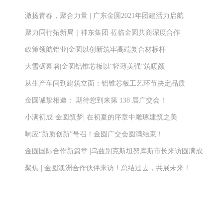
激扬青春，聚合力量 | 广东金圆2021年团建活力启航
聚力同行拓新局｜神东集团 莅临金圆共商深度合作
政策领航铝业|金圆以创新筑牢高端复合材标杆
大雪砺幕墙|金圆铝锥芯板以“轻薄美强”筑暖颜
从生产车间到建筑立面：铝锥芯板工艺环节决定品质
金圆诚挚相邀： 期待您到来第 138 届广交会！
小满初成·金圆筑梦| 在初夏的序章中雕琢建筑之美
响应“新质创新”号召！金圆广交会圆满结束！
金圆国际合作新篇章 |乌兹别克斯坦努库斯市长来访圆满成功！
聚焦 | 金圆澳洲合作伙伴来访！总结过去，共展未来！