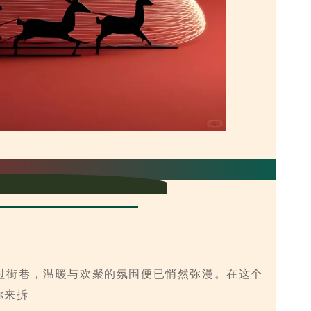
感暖冬空间
过街巷，温暖与欢聚的氛围便已悄然弥漫。在这个
你来拆