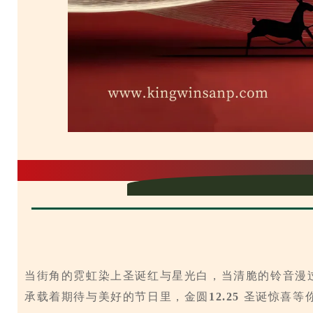
圣诞礼遇｜
质
当街角的霓虹染上圣诞红与星光白，当清脆的铃音漫
承载着期待与美好的节日里，
金圆
12.25
圣诞
惊喜等