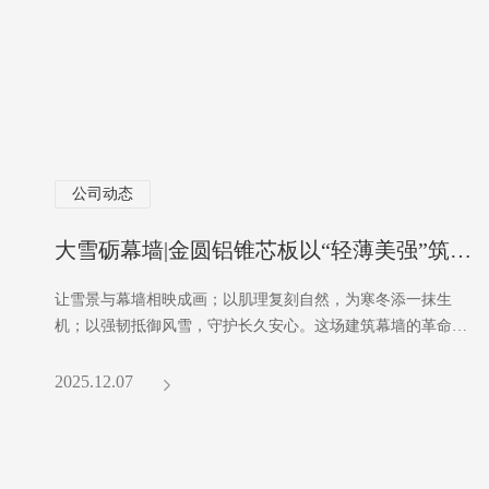
公司动态
大雪砺幕墙|金圆铝锥芯板以“轻薄美强”筑暖颜
让雪景与幕墙相映成画；以肌理复刻自然，为寒冬添一抹生
机；以强韧抵御风雪，守护长久安心。这场建筑幕墙的革命，
是材料的升级，更是大雪节气里看得见的品质承诺。
2025.12.07