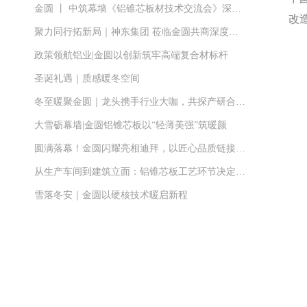
金圆 丨 中筑幕墙《铝锥芯板材技术交流会》深度对话幕墙设计力量！
改
聚力同行拓新局｜神东集团 莅临金圆共商深度合作
政策领航铝业|金圆以创新筑牢高端复合材标杆
圣诞礼遇｜质感暖冬空间
冬至暖聚金圆｜龙头携手行业大咖，共探产研合作新路径
大雪砺幕墙|金圆铝锥芯板以“轻薄美强”筑暖颜
圆满落幕！金圆闪耀亮相迪拜，以匠心品质链接全球合作
从生产车间到建筑立面：铝锥芯板工艺环节决定品质
雪落冬安｜金圆以硬核技术暖启新程