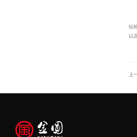
铝
以
上