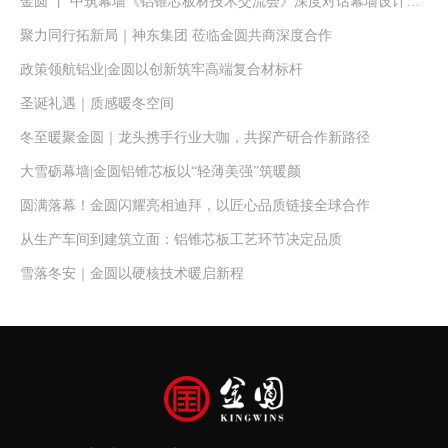
金圆 丨 中筑幕墙《铝锥芯板材技术交流会》深度对话幕墙设计力量！
聚力同行拓新局｜神东集团 莅临金圆共商深度合作
政策领航铝业|金圆以创新筑牢高端复合材标杆
圣诞礼遇｜质感暖冬空间
冬至暖聚金圆｜龙头携手行业大咖，共探产研合作新路径
大雪砺幕墙|金圆铝锥芯板以“轻薄美强”筑暖颜
圆满落幕！金圆闪耀亮相迪拜，以匠心品质链接全球合作
从生产车间到建筑立面：铝锥芯板工艺环节决定品质
雪落冬安｜金圆以硬核技术暖启新程